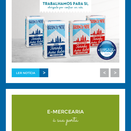
>
<
>
LER NOTÍCIA
E-MERCEARIA
à sua porta