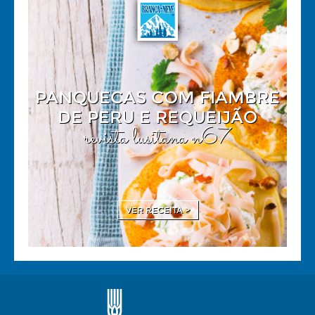
PANQUECAS COM FIAMBRE
DE PERU E REQUEIJÃO
revista lusitana n67
VER RECEITA >