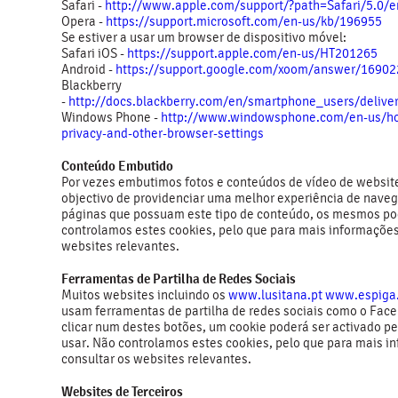
Safari -
http://www.apple.com/support/?path=Safari/5.0/e
Opera -
https://support.microsoft.com/en-us/kb/196955
Se estiver a usar um browser de dispositivo móvel:
Safari iOS -
https://support.apple.com/en-us/HT201265
Android -
https://support.google.com/xoom/answer/16902
Blackberry
-
http://docs.blackberry.com/en/smartphone_users/deliv
Windows Phone -
http://www.windowsphone.com/en-us/h
privacy-and-other-browser-settings
Conteúdo Embutido
Por vezes embutimos fotos e conteúdos de vídeo de websi
objectivo de providenciar uma melhor experiência de naveg
páginas que possuam este tipo de conteúdo, os mesmos po
controlamos estes cookies, pelo que para mais informações
websites relevantes.
Ferramentas de Partilha de Redes Sociais
Muitos websites incluindo os
www.lusitana.pt
www.espiga
usam ferramentas de partilha de redes sociais como o Face
clicar num destes botões, um cookie poderá ser activado pe
usar. Não controlamos estes cookies, pelo que para mais i
consultar os websites relevantes.
Websites de Terceiros