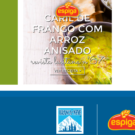
CARIL DE
FRANGO COM
ARROZ
ANISADO
revista lusitana nº67
VER RECEITA >