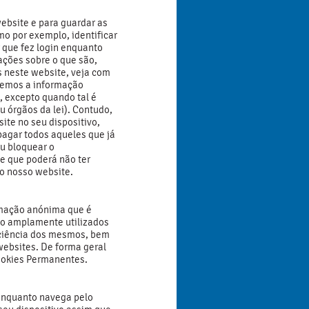
ebsite e para guardar as
o por exemplo, identificar
 que fez login enquanto
ações sobre o que são,
s neste website, veja com
demos a informação
, excepto quando tal é
u órgãos da lei). Contudo,
te no seu dispositivo,
pagar todos aqueles que já
u bloquear o
de que poderá não ter
do nosso website.
rmação anónima que é
ão amplamente utilizados
iciência dos mesmos, bem
websites. De forma geral
Cookies Permanentes.
 enquanto navega pelo