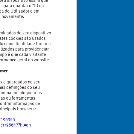
eu dispositivo assim que
s para guardar o “ID da
ea de Utilizador e em
in novamente.
minados do seu dispositivo
stes cookies são usados
do como finalidade tornar a
ilizados para providenciar
mpo é que cada visitante
formance geral do website.
owser
os e guardados no seu
nas definições do seu
liminar ou bloquear os
eas ou ferramentas
contrar informação de
principais browsers:
b/196955
wer/95647?hl=en