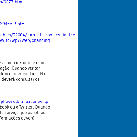
n/9277.html
2?hl=en&rd=1
erables/32004/Turn_off_cookies_in_the_browser_60_1072866_11.jsp
ow-to/wp7/web/changing-
tes como o Youtube com o
ação. Quando visitar
dem conter cookies. Não
 deverá consultar os
.pt
www.brancadeneve.pt
book ou o Twitter. Quando
lo serviço que escolheu
nformações deverá