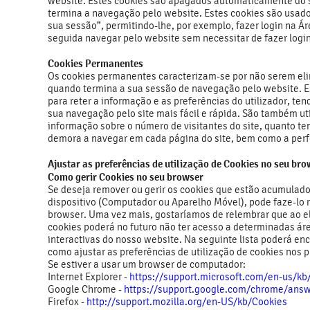
website. Estes cookies são apagados automaticamente do s
termina a navegação pelo website. Estes cookies são usado
sua sessão”, permitindo-lhe, por exemplo, fazer login na Ár
seguida navegar pelo website sem necessitar de fazer log
Cookies Permanentes
Os cookies permanentes caracterizam-se por não serem eli
quando termina a sua sessão de navegação pelo website. E
para reter a informação e as preferências do utilizador, ten
sua navegação pelo site mais fácil e rápida. São também ut
informação sobre o número de visitantes do site, quanto te
demora a navegar em cada página do site, bem como a per
Ajustar as preferências de utilização de Cookies no seu br
Como gerir Cookies no seu browser
Se deseja remover ou gerir os cookies que estão acumulad
dispositivo (Computador ou Aparelho Móvel), pode faze-lo 
browser. Uma vez mais, gostaríamos de relembrar que ao e
cookies poderá no futuro não ter acesso a determinadas ár
interactivas do nosso website. Na seguinte lista poderá en
como ajustar as preferências de utilização de cookies nos 
Se estiver a usar um browser de computador:
Internet Explorer -
https://support.microsoft.com/en-us/k
Google Chrome -
https://support.google.com/chrome/ans
Firefox -
http://support.mozilla.org/en-US/kb/Cookies