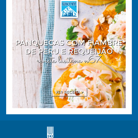
PANQUECAS COM FIAMBRE
DE PERU E REQUEIJÃO
revista lusitana n67
VER RECEITA >