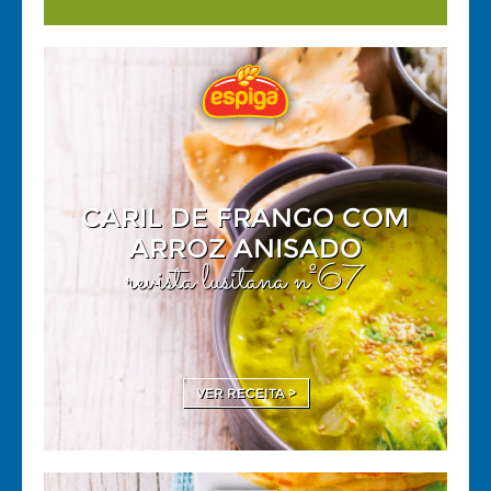
CARIL DE FRANGO COM
ARROZ ANISADO
revista lusitana nº67
VER RECEITA >