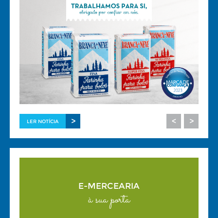
>
<
>
LER NOTÍCIA
E-MERCEARIA
à sua porta