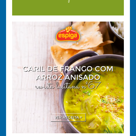
CARIL DE FRANGO COM
ARROZ ANISADO
revista lusitana nº67
VER RECEITA >