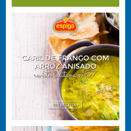
CARIL DE FRANGO COM
ARROZ ANISADO
revista lusitana nº67
VER RECEITA >