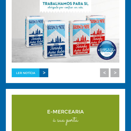
>
<
>
LER NOTÍCIA
E-MERCEARIA
à sua porta