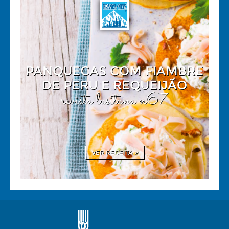
PANQUECAS COM FIAMBRE
DE PERU E REQUEIJÃO
revista lusitana n67
VER RECEITA >